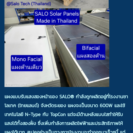
แผงแบบรับแสงสองหน้าของ SALO® กำลังถูกผลิตอยู่ที่โรงงานซา
โลเทค (ไทยแลนด์) จังหวัดระยอง แผงจะเป็นขนาด 600W และใช้
เทคโนโลยี N-Type กับ TopCon แต่จะมีด้านหลังแบบใสทำให้รับ
แสงได้ทั้งสองฝั่ง ซึ่งเพิ่มกำลังการผลิตไฟฟ้าและประสิทธิภาพให้
แผงได้มาก สเปคอย่างเป็นทางการโรงงานจะทำออกมาเร็วๆนี้ แต่