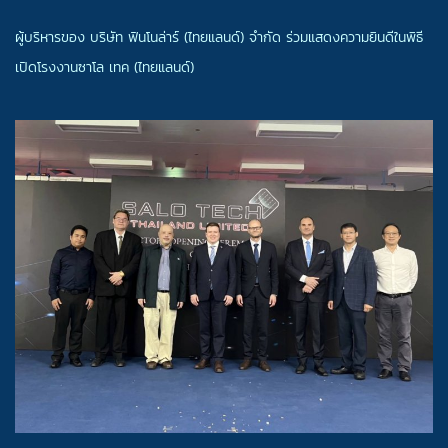
ผู้บริหารของ บริษัท ฟินโนล่าร์ (ไทยแลนด์) จำกัด ร่วมแสดงความยินดีในพิธี
เปิดโรงงานซาโล เทค (ไทยแลนด์)