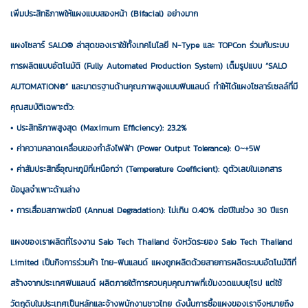
เพิ่มประสิทธิภาพให้แผงแบบสองหน้า (Bifacial) อย่างมาก
แผงโซลาร์ SALO® ล่าสุดของเราใช้ทั้งเทคโนโลยี N-Type และ TOPCon ร่วมกับระบบ
การผลิตแบบอัตโนมัติ (Fully Automated Production System) เต็มรูปแบบ “SALO
AUTOMATION®” และมาตรฐานด้านคุณภาพสูงแบบฟินแลนด์ ทำให้ได้แผงโซลาร์เซลล์ที่มี
คุณสมบัติเฉพาะตัว:
• ประสิทธิภาพสูงสุด (Maximum Efficiency): 23.2%
• ค่าความคลาดเคลื่อนของกำลังไฟฟ้า (Power Output Tolerance): 0~+5W
• ค่าสัมประสิทธิ์อุณหภูมิที่เหนือกว่า (Temperature Coefficient): ดูตัวเลขในเอกสาร
ข้อมูลจำเพาะด้านล่าง
• การเสื่อมสภาพต่อปี (Annual Degradation): ไม่เกิน 0.40% ต่อปีในช่วง 30 ปีแรก
แผงของเราผลิตที่โรงงาน Salo Tech Thailand จังหวัดระยอง Salo Tech Thailand
Limited เป็นกิจการร่วมค้า ไทย-ฟินแลนด์ แผงถูกผลิตด้วยสายการผลิตระบบอัตโนมัติที่
สร้างจากประเทศฟินแลนด์ ผลิตภายใต้การควบคุมคุณภาพที่เข้มงวดแบบยุโรป แต่ใช้
วัตถุดิบในประเทศเป็นหลักและจ้างพนักงานชาวไทย ดังนั้นการซื้อแผงของเราจึงหมายถึง