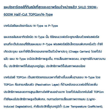
แผงโซลาร์เซลล์ที่ทันสมัยที่สุดของเราพร้อมจำหน่ายแล้ว!
SALO 590W-
600W Half-Cut TOPCon/N-Type
เทคโนโลยีแผงโซลาร์แบบ N-Type vs P-Type
แผงเซลล์แสงอาทิตย์ชนิด N-Type นั้น ซิลิคอนเวเฟอร์จะถูกเคลือบด้วยฟอสฟอรัส
แทนที่จะเป็นโบรอนที่ใช้ในแผงแบบ P-Type ฟอสฟอรัสมีอิเล็กตรอนพิเศษหนึ่งตัว ทำให้
เกิดประจุลบ และทำให้อิเล็กตรอนกลายเป็นตัวนำพาประจุ (Charge Carriers) โดยทั่วไป
แล้ว แผง N-Type จะมีประสิทธิภาพสูงขึ้น, การเสื่อมสภาพลดลง, อายุการใช้งานยาวนาน
ขึ้น, ประสิทธิภาพดีขึ้นในอุณหภูมิสูง, ประสิทธิภาพดีขึ้นในสภาพแสงน้อย
เทคโนโลยี TOPCon เป็นสถาปัตยกรรมเฉพาะที่สร้างขึ้นบนพื้นฐานของ N-Type โดย
TOPCon คือสารเคลือบผิว (Passivation Layer) ที่ด้านหลังของเวเฟอร์ที่ช่วยเพิ่ม
ประสิทธิภาพและลดการสูญเสียทางไฟฟ้าลงอย่างมาก โดยทั่วไปแล้วเทคโนโลยี TOPCon
ทำให้แผงมีประสิทธิภาพสูงเป็นพิเศษ, ทนทานต่อการเสื่อมสภาพจากแสง (Light-
Induced Degradation), ค่าสัมประสิทธิ์อุณหภูมิต่ำ (Low Temperature Coefficient),