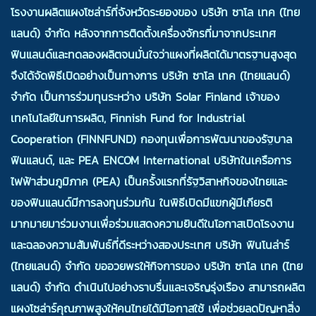
โรงงานผลิตแผงโซล่าร์ที่จังหวัดระยองของ บริษัท ซาโล เทค (ไทย
แลนด์) จำกัด หลังจากการติดตั้งเครื่องจักรที่มาจากประเทศ
ฟินแลนด์และทดลองผลิตจนมั่นใจว่าแผงที่ผลิตได้มาตรฐานสูงสุด
จึงได้จัดพิธีเปิดอย่างเป็นทางการ บริษัท ซาโล เทค (ไทยแลนด์)
จำกัด เป็นการร่วมทุนระหว่าง บริษัท Solar Finland เจ้าของ
เทคโนโลยีในการผลิต, Finnish Fund for Industrial
Cooperation (FINNFUND) กองทุนเพื่อการพัฒนาของรัฐบาล
ฟินแลนด์, และ PEA ENCOM International บริษัทในเครือการ
ไฟฟ้าส่วนภูมิภาค (PEA) เป็นครั้งแรกที่รัฐวิสาหกิจของไทยและ
ของฟินแลนด์มีการลงทุนร่วมกัน ในพิธีเปิดมีแขกผู้มีเกียรติ
มากมายมาร่วมงานเพื่อร่วมแสดงความยินดีในโอกาสเปิดโรงงาน
และฉลองความสัมพันธ์ที่ดีระหว่างสองประเทศ บริษัท ฟินโนล่าร์
(ไทยแลนด์) จำกัด ขออวยพรให้กิจการของ บริษัท ซาโล เทค (ไทย
แลนด์) จำกัด ดำเนินไปอย่างราบรื่นและเจริญรุ่งเรือง สามารถผลิต
แผงโซล่าร์คุณภาพสูงให้คนไทยได้มีโอกาสใช้ เพื่อช่วยลดปัญหาสิ่ง